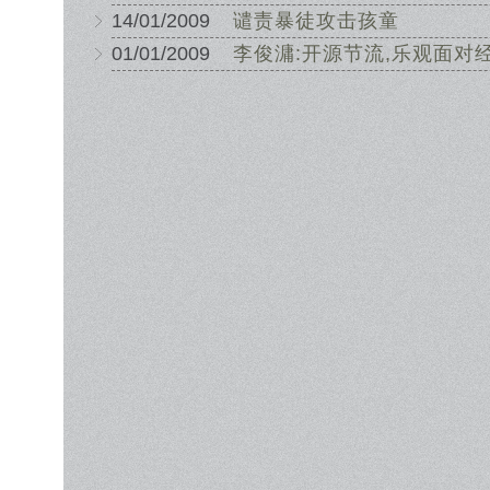
14/01/2009
谴责暴徒攻击孩童
01/01/2009
李俊滽:开源节流,乐观面对