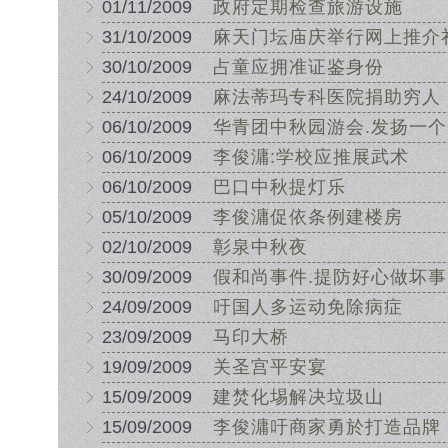
01/11/2009
政府定期检查旅游设施
31/10/2009
麻天门坛庙庆举行网上推介
30/10/2009
占童应拥准证鉴身份
24/10/2009
麻法蒂玛专科医院捐助穷人
06/10/2009
华青团中秋园游会.发扬一
06/10/2009
李俊滽:学校应推展武术
06/10/2009
巴口中秋提灯乐
05/10/2009
李俊滽促依条例建楼房
02/10/2009
彰泉中秋夜
30/09/2009
假和尚事件.提防好心做坏事
24/09/2009
吁国人多运动免除病症
23/09/2009
马印大桥
19/09/2009
关圣宫平安宴
15/09/2009
建焚化埸解决垃圾山
15/09/2009
李俊滽吁商家勇於打造品牌