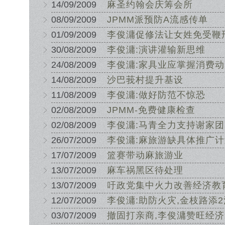
14/09/2009
麻圣约翰会庆筹会所
08/09/2009
JPMM派预防A流感传单
01/09/2009
李俊滽促修法让女姓免受鞭
30/08/2009
李俊滽:演讲灌输新思维
24/08/2009
李俊滽:家具业应掌握消费动
14/08/2009
沙巴莪村提升基设
11/08/2009
李俊滽:做好防范不惊恐
02/08/2009
JPMM-免费健康检查
02/08/2009
李俊滽:马青全力支持谢家团
26/07/2009
李俊滽:麻旅游缺具体推广计
17/07/2009
篮赛带动麻旅游业
13/07/2009
麻车祸黑区待处理
13/07/2009
吁政党集中火力改善经济教
12/07/2009
李俊滽:助防火灾,金枝路添
03/07/2009
撤固打亲商,李俊滽赞旺经济