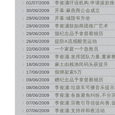
01/07/2009
李俊滽吁设机构,申请拔款
30/06/2009
开幕:麻燕商公会成立
29/06/2009
开幕:城隍爷升坐
29/06/2009
李俊滽鼓励商团推广艺术
29/06/2009
颁纪念品予拿督蔡细历
26/06/2009
提防A流感醒觉运动
22/06/2009
一个家庭一个急救员
21/06/2009
李俊滽:发挥团队力量,董家
18/06/2009
麻土由栈渔民码头获提升
17/06/2009
假绑架索5万
09/06/2009
赠纪念品予拿督蔡细历
08/06/2009
李俊滽:垃圾车可播音乐提
08/06/2009
李俊滽:各族避免纠纷,不分
07/06/2009
李俊滽:宗教引导信徒向善,
07/06/2009
李俊滽:支持祥和夜活动