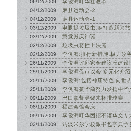
06/12/2009
李俊滽吁华社改革
04/12/2009
麻县运动会-2
04/12/2009
麻县运动会-1
03/12/2009
电眼捉垃圾虫:麻打造新兴
03/12/2009
慧觉殿庆神诞
02/12/2009
垃圾虫将控上法庭
02/12/2009
李俊滽:推行新措施,极力改
26/11/2009
李俊滽评邱家金建议没建设
25/11/2009
李俊滽促市议会:多元化介
25/11/2009
李俊滽:包括神庙特色,向世
25/11/2009
李俊滽赞华商努力发扬中华
09/11/2009
巴口拿督吴锡来杯排球赛
08/11/2009
福建会馆会庆
05/11/2009
李俊滽吁华团招不谙华文专
03/11/2009
访淡米尔学校派书包字典予