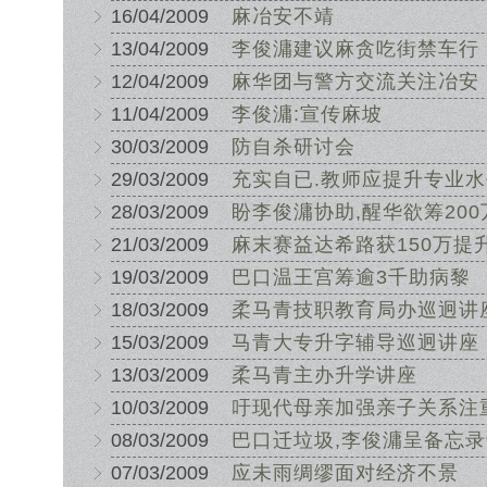
16/04/2009
麻冶安不靖
13/04/2009
李俊滽建议麻贪吃街禁车行
12/04/2009
麻华团与警方交流关注冶安
11/04/2009
李俊滽:宣传麻坡
30/03/2009
防自杀研讨会
29/03/2009
充实自已.教师应提升专业水
28/03/2009
盼李俊滽协助,醒华欲筹20
21/03/2009
麻末赛益达希路获150万提
19/03/2009
巴口温王宫筹逾3千助病黎
18/03/2009
柔马青技职教育局办巡迥讲
15/03/2009
马青大专升字辅导巡迥讲座
13/03/2009
柔马青主办升学讲座
10/03/2009
吁现代母亲加强亲子关系注
08/03/2009
巴口迁垃圾,李俊滽呈备忘
07/03/2009
应未雨绸缪面对经济不景