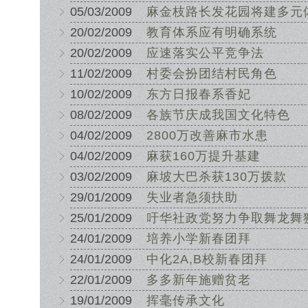
05/03/2009
麻金枝路长发花园将建多元
20/02/2009
教育体系应有明确系统
20/02/2009
应速落实公平竞争法
11/02/2009
村委会扮团结村民角色
10/02/2009
东方日报春系香妃
08/02/2009
各族节庆成我国文化特色
04/02/2009
2800万改善麻市水患
04/02/2009
麻获160万提升基建
03/02/2009
麻坡大巴杀获130万拨款
29/01/2009
失业者急须扶助
25/01/2009
吁华社政党努力争取舞龙舞
24/01/2009
培养小学新春团拜
24/01/2009
中化2A,B校新春团拜
22/01/2009
多多新年施赠贫老
19/01/2009
挥毫传承文化