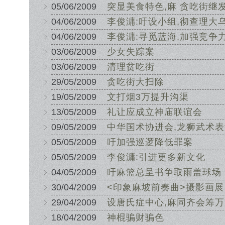
05/06/2009
突显美食特色,麻 贪吃街继
04/06/2009
李俊滽:吁设小组,彻查理大
04/06/2009
李俊滽:寻觅蓝海,加强竞争
03/06/2009
少女失踪案
03/06/2009
清理贫吃街
29/05/2009
贪吃街大扫除
19/05/2009
文打烟3万提升沟渠
13/05/2009
礼让应成立神庙联谊会
09/05/2009
中华国术协进会,龙狮武术表
05/05/2009
吁加强巡逻降低罪案
05/05/2009
李俊滽:引进更多新文化
04/05/2009
吁麻篮总呈书争取雨盖球场
30/04/2009
<印象麻坡前奏曲>摄影画展
29/04/2009
设唐氏症中心,麻同齐会筹万
18/04/2009
神棍骗财骗色